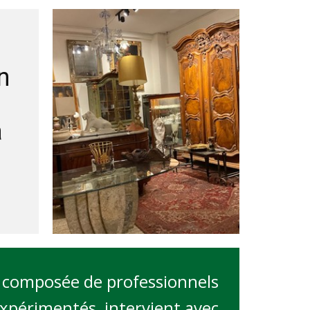
n
à
 composée de professionnels
xpérimentés, intervient avec