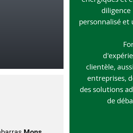
diligence
personnalisé et 
For
d'expéri
clientèle, auss
entreprises, 
des solutions a
de déba
ébarras
Mons