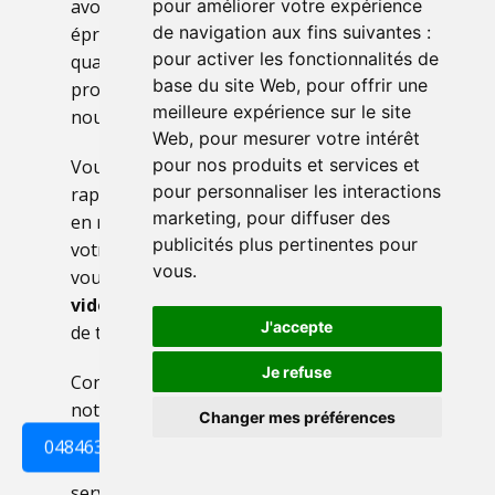
avons développé une méthodologie
pour améliorer votre expérience
de navigation aux fins suivantes :
éprouvée pour vous offrir un service de
pour activer les fonctionnalités de
qualité supérieure. Confiez-nous votre
base du site Web
,
pour offrir une
projet à Aische en refail , et laissez-nous
meilleure expérience sur le site
nous occuper de tout pour vous !
Web
,
pour mesurer votre intérêt
pour nos produits et services et
Vous cherchez une solution fiable et
pour personnaliser les interactions
rapide pour vider votre grenier à Aische
marketing
,
pour diffuser des
en refail ? Notre société de débarras est à
publicités plus pertinentes pour
votre service. Nous intervenons 7j/7 pour
vous
.
vous proposer les meilleures solutions de
vide grenier
, adaptées à vos contraintes
J'accepte
de temps et de budget.
Je refuse
Confiez votre projet de vide-grenier à
notre entreprise spécialisée à Aische en
Changer mes préférences
refail et nous gérerons cette mission de A
0484638182
à Z afin de vous faciliter la tâche. Un
service sur-mesure adapté à la