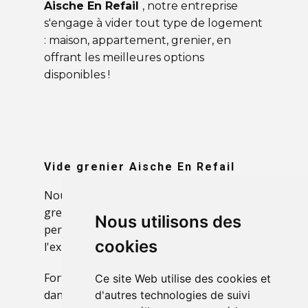
Aische En Refail
, notre entreprise
s'engage à vider tout type de logement
: maison, appartement, grenier, en
offrant les meilleures options
disponibles !
Vide grenier
Aische En Refail
Nous débarrassons rapidement votre
grenier à Aische en refail pour vous
Nous utilisons des
permettre de mieux l'organiser et
cookies
l'exploiter.
Forts de nombreuses années d'expérience
Ce site Web utilise des cookies et
dans le domaine du
vide grenier
, nous
d'autres technologies de suivi