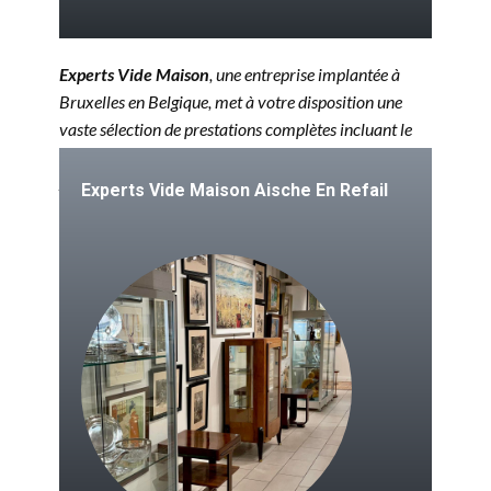
Experts Vide Maison
, une entreprise implantée à
Bruxelles en Belgique, met à votre disposition une
vaste sélection de prestations complètes incluant le
vide maison à
Aische En Refail
, le vide grenier à
Aische En Refail
ainsi que l'acquisition d'antiquités.
Experts Vide Maison
Aische En Refail