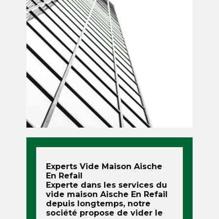
Experts Vide Maison
Aische
En Refail
Experte dans les services du
vide maison
Aische En Refail
depuis longtemps, notre
société propose de vider le