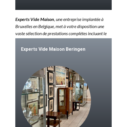
Experts Vide Maison
, une entreprise implantée à
Bruxelles en Belgique, met à votre disposition une
vaste sélection de prestations complètes incluant le
vide maison à
Beringen
, le vide grenier à
Beringen
ainsi que l'acquisition d'antiquités.
Experts Vide Maison
Beringen