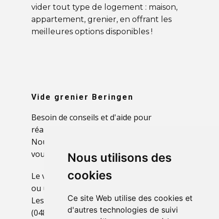
vider tout type de logement : maison,
appartement, grenier, en offrant les
meilleures options disponibles !
Vide grenier
Beringen
Besoin de conseils et d'aide pour
réaménager votre grenier à Beringen ?
Nous désencombrons entièrement pour
vous permettre de repenser cet espace.
Nous utilisons des
cookies
Le vide maison avant un déménagement
ou une vente vous stresse à Beringen ?
Ce site Web utilise des cookies et
Les experts d'Expert vide maison
d'autres technologies de suivi
(0484638182) gèrent votre projet de A à Z !