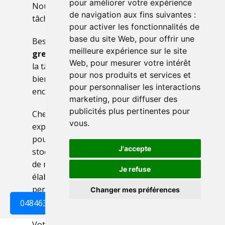
pour améliorer votre expérience
Nous l'optimisons pour vous faciliter la
de navigation aux fins suivantes :
tâche.
pour activer les fonctionnalités de
base du site Web
,
pour offrir une
Besoin d'aide pour votre projet de
vide
meilleure expérience sur le site
grenier
à Beringen ? Notre société facilite
Web
,
pour mesurer votre intérêt
la tâche de A à Z ! Nous rachetons vos
pour nos produits et services et
biens, trions et évacuons vos
pour personnaliser les interactions
encombrants rapidement.
marketing
,
pour diffuser des
publicités plus pertinentes pour
Chez Beringen , bénéficiez de notre
vous
.
expérience en matière de vide-grenier
pour transformer votre espace de
J'accepte
stockage encombré et retrouver un lieu
de rangement fonctionnel ! Nous
Je refuse
élaborons avec vous un service 100%
personnalisé et adapté à la configuration
Changer mes préférences
unique de votre grenier.
0484638182
Votre grenier regorge d'articles à vendre